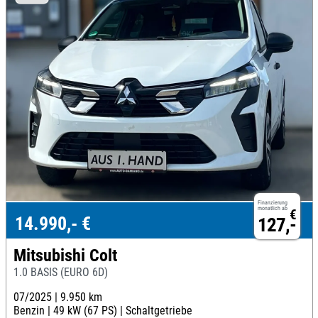
Finanzierung
monatlich ab
€
14.990,- €
127,-
Mitsubishi Colt
1.0 BASIS (EURO 6D)
07/2025 |
9.950 km
Benzin |
49 kW (67 PS) |
Schaltgetriebe