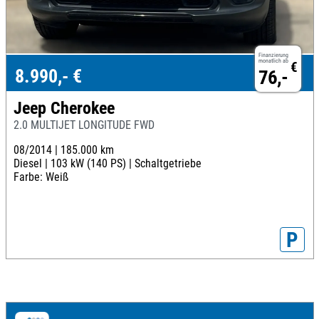
Finanzierung
monatlich ab
€
8.990,- €
76,-
Jeep Cherokee
2.0 MULTIJET LONGITUDE FWD
08/2014 |
185.000 km
Diesel |
103 kW (140 PS) |
Schaltgetriebe
Farbe: Weiß
P