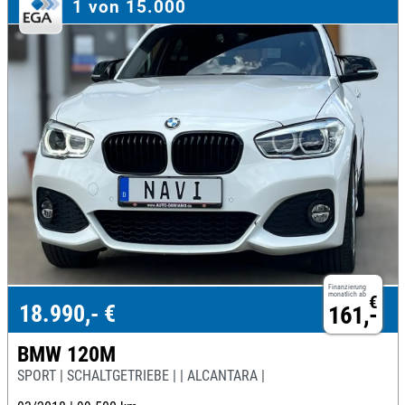
1 von 15.000
Finanzierung
monatlich ab
€
18.990,- €
161,-
BMW 120M
SPORT | SCHALTGETRIEBE | | ALCANTARA |