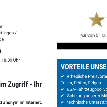
er
tlingen /
de
n
– 18.00 Uhr
VORTEILE UNS
✔ erhebliche Preisvort
m Zugriff - Ihr
Teilen, Reifen, Felgen
✔ EGA-Fahrzeugpool vo
✔ Schulung unserer Mita
✔ technische Unterstütz
t anonym im Internet.