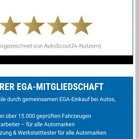
ERER EGA-MITGLIEDSCHAFT
eile durch gemeinsamen EGA-Einkauf bei Autos,
n über 15.000 geprüften Fahrzeugen
rbeiter – für alle Automarken
ung & Werkstatttester für alle Automarken