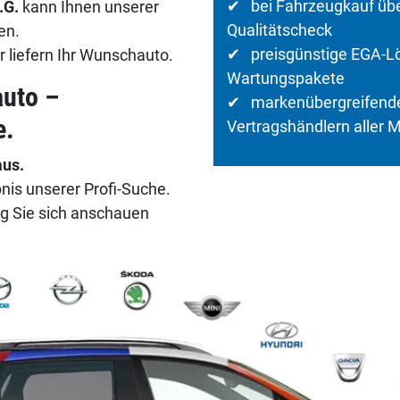
✔ bei Fahrzeugkauf über
.G.
kann Ihnen unserer
Qualitätscheck
en.
✔ preisgünstige EGA-Lös
 liefern Ihr Wunschauto.
Wartungspakete
auto –
✔ markenübergreifende
e.
Vertragshändlern aller 
aus.
nis unserer Profi-Suche.
g Sie sich anschauen