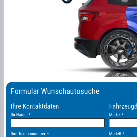
Formular Wunschautosuche
Ihre Kontaktdaten
Fahrzeug
Ihr Name:
*
Marke:
*
Ihre Telefonnummer:
*
Modell:
*