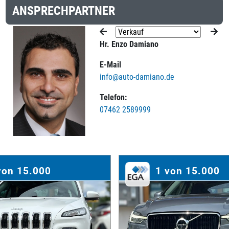
ANSPRECHPARTNER
Hr. Enzo Damiano
E-Mail
info@auto-damiano.de
Telefon:
07462 2589999
von 15.000
1 von 15.000