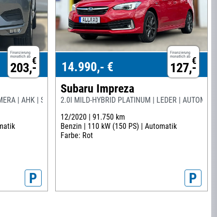
Finanzierung
Finanzierung
monatlich ab
monatlich ab
€
€
14.990,- €
203,-
127,-
Subaru Impreza
RA | AHK | SITZHEIZUNG V+H |
2.0I MILD-HYBRID PLATINUM | LEDER | AUTOMATIK
12/2020 |
91.750 km
matik
Benzin |
110 kW (150 PS) |
Automatik
Farbe: Rot
P
P