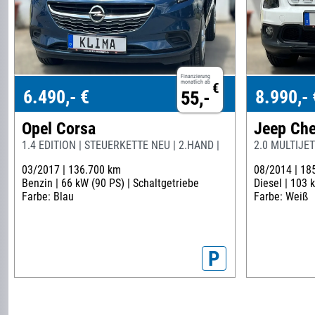
Finanzierung
monatlich ab
€
6.490,- €
8.990,- 
55,-
Opel Corsa
Jeep Che
1.4 EDITION | STEUERKETTE NEU | 2.HAND |
2.0 MULTIJE
03/2017 |
136.700 km
08/2014 |
18
Benzin |
66 kW (90 PS) |
Schaltgetriebe
Diesel |
103 k
Farbe: Blau
Farbe: Weiß
P