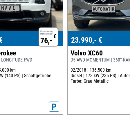
Finanzierung
monatlich ab
€
€
23.990,- €
76,-
rokee
Volvo XC60
T LONGITUDE FWD
D5 AWD MOMENTUM | 360°-KAME
5.000 km
02/2018 |
136.500 km
W (140 PS) |
Schaltgetriebe
Diesel |
173 kW (235 PS) |
Auto
Farbe: Grau Metallic
P